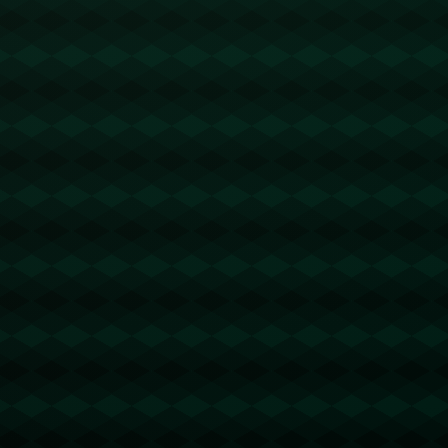
集。本文将探讨这一合影的意义，并揭
中超
2025-07-18 13:01:34
**球色生香 | CBA最敬业外援：千万年薪坐
饴”，这句话用在CBA某位敬业外援
圈，他却以低调作风和敬业态度脱颖
济舱、将奢华背后的球员生...
体育足协杯：泰山队受到伤
中超
2025-07-03 13:00:43
泰山队目前正面临伤病困扰，这可
表示将全力以赴，争取取得最佳成