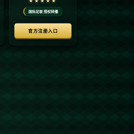
阅读全文
点射制胜 巴塞罗那队重回榜首.
1726
言：* 西班牙足球甲级联赛（西甲）
球队为争夺榜首位置展开了一场场激烈对抗。在刚刚结束的
万多夫斯基的点球制胜，再次登顶西甲积分榜。这不仅表现
了莱万...
阅读全文
场双枪半场得分上双，广东半场领先29分.
1651
与后场双枪的出色发挥，在上半场狂砍得分，巩固了29分的领
队在进攻端的全面能力，也让人看到了他们在本赛季争夺冠