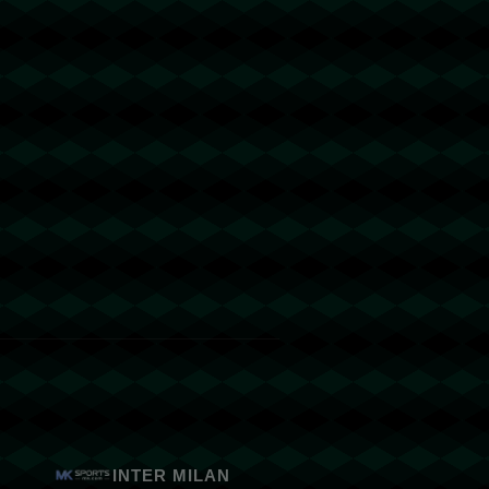
组织过程中的诸多漏洞，对此，足协需要承认这些不足，并
**更换赛区的背景**...
阅读全文
渴望中超重启
1688
下暂停键的时期里，
山东鲁能队在封闭训练中度过了将近两个月。在中超联赛即
球迷们都在期待着球队能有一个全新的面貌来迎接赛场上的
阅读全文
6
›
››