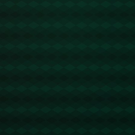
球员阵容，多次在联赛中拔得头筹。在
[中超]成都蓉城前场反抢 董
中超
2025-09-06 13:03:46
**[中超]成都蓉城前场反抢 董岩锋抢点头球破
球超级联赛（中超）的一场焦点战中，
定胜局。这粒精彩的进球不仅彰显了
上的出色表现，更体现了球...
电竞直播数据：门希克晒与梅
中超
2025-07-24 13:01:35
**门希克与梅西合影：更衣室里的传奇相遇** 在体育世界中，某些时刻比比
一张合影可能不仅代表了一段难忘
体上晒出与梅西的合照，引发了无