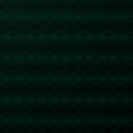
示其如何成为一场体...
阅读全文
电竞直播数据：球色生香 ｜ CBA最敬业外援：千万年薪坐经济舱，白富美妻子为他生二胎.
1692
经济舱，白富美妻子为他生二胎** **“愿为梦想甘之如
身上再适合不过。**在外援频繁刷“流量”、高调晒富的篮球
而出。不炫耀高薪、不摆架子，**年薪千万的他选择乘坐经
阅读全文
病影响 将全力争取最好成绩
1608
能对他们在体育足协杯中的表现产生一定影响。不过，球队
绩电竞直播数据。在赛场上，战术调整和球员的临场发挥将