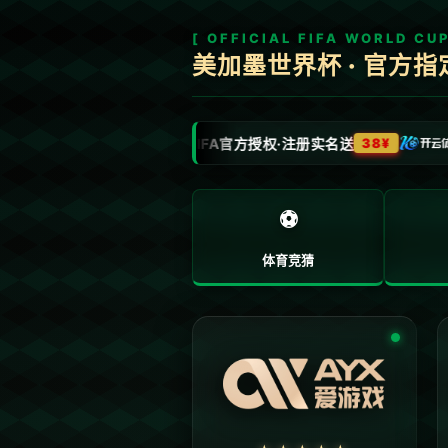
欢迎访问电竞数据_电竞比赛直播_电竞即时数据-蜂鸟电竞
中超
法甲
网站分类
中
中超
法甲
中超
中超
法甲
法甲
欧洲