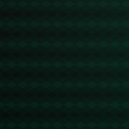
转错包退【TL3EzTYSBKgbhuUQsK3nz5KJve6
3mQuRcp】客服TeleGram:【@TrxEm】
转错包退【TERn9CR71AXSZbNDPzJ4BYHsw8
PaZVEzbv】客服TeleGram:【@TrxEm】
转错包退【TPXD3udWX4KyqWHoX65PzumWT
1RJTumbVf】客服TeleGram:【@TrxEm】
转错包退【TTsr4e5RENZgLGk6QrQeueMXssw
uTBBBBB】客服TeleGram:【@TrxEm】
转错包退【TFnTTjc2pVQaQciMZK3ADq6MwQ
qKHxMee1】客服TeleGram:【@TrxEm】
转错包退【TVCJyQqqJ216Td23VL4CR675FwK
KVFKirP】客服TeleGram:【@TrxEm】