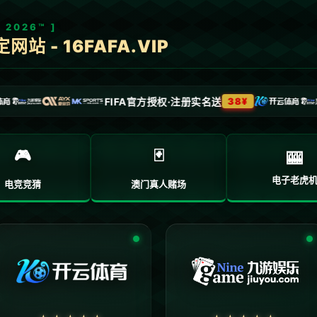
APP
中超
中超
法甲
法
超
电竞比赛：这里有座“体育超
中超
2025-09-25 13:02:13
**这里有座“体育超市”：解锁体育装备新天地** 在现代社会，运动已经
缺的一部分。然而，如何拥有品质
惑。**“体育超市”**的概念应运
更为热爱运动的人们提供了便利和选择