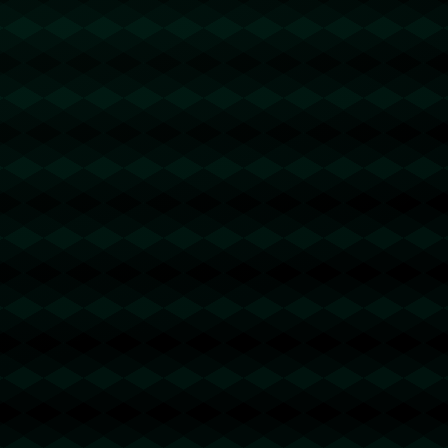
队依然有信心通过团队协作和不懈努力克服困难，力争在本
队伍能够展现出最佳状态，为他们带...
阅读全文
超：曼联客场1-0战胜狼队 保持客场28场不败
1679
，以1-0小胜狼队，继续保持客场28场不败的辉煌纪录。这
赛中的竞争力。球迷们对球队的表现感到满意，而这一连胜
力和稳定性电竞直播数据。比赛中，曼联通过有效的战术部
重要的三分。同时，保持如此...
阅读全文
英雄联盟LOL数据：体育本台评论：更换赛区？足协自己挖的坑还得自己填
1615
己填 在当今复杂多变的体育赛事中，组
关于足协决定更换赛区的消息再次引发了公众的热议。这一