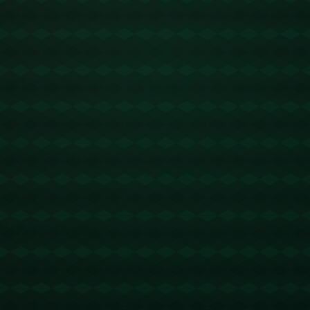
一个引人关注的战术细节是某中场球员的转换打法，他是一位备受期
待的“全能型选手”。数据显示，在此前的比赛中，他以平均每场抢断
成功率高达83%成为后防的屏障。这样全能高效的首发配置，既表明
了主帅的全力争胜态度，也向对手释放了强烈信号：国足不仅为名誉
而战，更为胜利而拼。
### **关键赛事的情感力量：不仅是比赛，更是信仰**
类似这种关键对决的场合，球场外的情感力量往往不容忽视。一位采
访过多次国足比赛的体育评论员曾说道：“无论比赛的结果如何，这
些身披五星红旗的年轻人始终承载着民族的希望。”确实，国际足球
赛事背后链接的是球员、教练和支持者们心底共同的目标和信念。
这让我想起2019年的一场经典之战。国足面对世界强队时先失一
球，形势一度非常不利。但全队在下半场凭借不断的高位逼抢和默契
配合，在最后一分钟绝杀对手。这场胜利成为当年的一大热议话题，
也使中国足球的士气大振。**无论何时，足球不仅是技术的较量，更
是精神的交锋。**
### **大战前夕：全民期待，压力转化为动力**