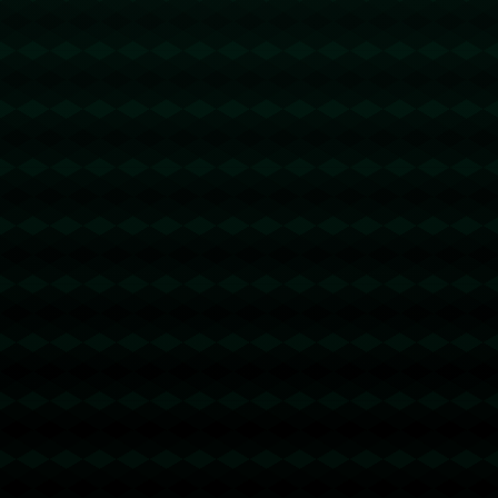
电竞直播数据：女甲球员实名举报老板：公开殴打我 与人偷情+足协杯60万卖假证！.
电竞数据：中超前瞻：国安PK浙江争主场首胜 沪上德比预演争冠.
王者荣耀数据：[西甲]德容斜塞送助攻 莱万贴地斩梅开二度.
英雄联盟LOL数据：[德甲]斯滕泽尔精准直塞 吉拉西单刀破门.
0
留言
评论
◎欢迎参与讨论，请在这里发表您的看法、交流您的观点。